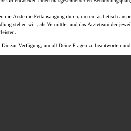
or Ort entwickelt einen maßgeschneiderten Behandlungsplan,
 die Ärzte die Fettabsaugung durch, um ein ästhetisch anspre
ung stehen wir , als Vermittler und das Ärzteteam der jeweili
leisten.
Dir zur Verfügung, um all Deine Fragen zu beantworten und d