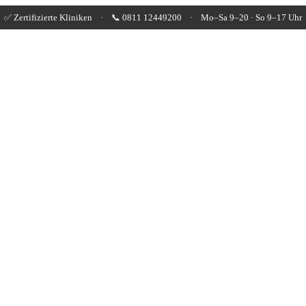
✅ Zertifizierte Kliniken · 📞 0811 12449200 · Mo–Sa 9–20 · So 9–17 Uhr