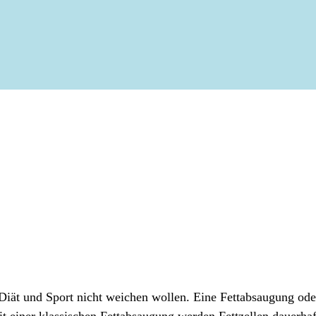
z Diät und Sport nicht weichen wollen. Eine Fettabsaugung od
einer klassischen Fettabsaugung werden Fettzellen dauerhaft 