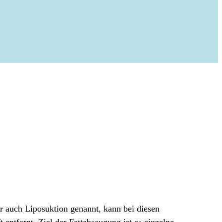
er auch Liposuktion genannt, kann bei diesen
entfernt. Ziel der Fettabsaugung ist es einzelne