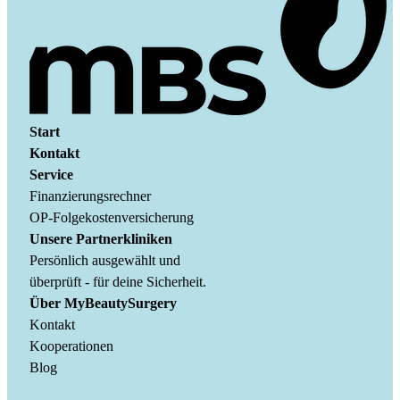
Start
Kontakt
Kontaktieren Sie uns über WhatsApp
Kontaktieren Sie uns per E-Mail
Kontaktieren Sie uns per Telefon
Unser Instagram Account
Service
Finanzierungsrechner
OP-Folgekostenversicherung
Unsere Partnerkliniken
Persönlich ausgewählt und
überprüft - für deine Sicherheit.
Über MyBeautySurgery
Kontakt
Kooperationen
Blog