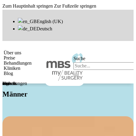
Zum Hauptinhalt springen
Zur Fußzeile springen
English (UK)
Deutsch
Über uns
Preise
Suche
Behandlungen
Kliniken
Blog
Über uns
Preise
Behandlungen
Kliniken
Blog
Männer